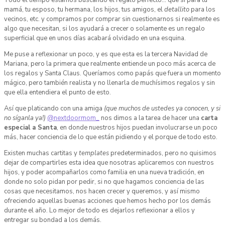
mamá, tu esposo, tu hermana, los hijos, tus amigos, el
detallito
para los
vecinos, etc. y compramos por comprar sin cuestionarnos si realmente es
algo que necesitan, si los ayudará a crecer o solamente es un regalo
superficial que en unos días acabará olvidado en una esquina.
Me puse a reflexionar un poco, y es que esta es la tercera Navidad de
Mariana, pero la primera que realmente entiende un poco más acerca de
los regalos y Santa Claus. Queríamos como papás que fuera un momento
mágico, pero también realista y no llenarla de muchísimos regalos y sin
que ella entendiera el punto de esto.
Así que platicando con una amiga
(que muchos de ustedes ya conocen, y si
no síganla ya!)
@nextdoormom_
nos dimos a la tarea de hacer una
carta
especial a Santa
, en donde nuestros hijos puedan involucrarse un poco
más, hacer conciencia de lo que están pidiendo y el porque de todo esto.
Existen muchas cartitas y
templates
predeterminados, pero no quisimos
dejar de compartirles esta idea que nosotras aplicaremos con nuestros
hijos, y poder acompañarlos como familia en una nueva tradición, en
donde no solo pidan por pedir, si no que hagamos conciencia de las
cosas que necesitamos, nos hacen crecer y queremos, y así mismo
ofreciendo aquellas buenas acciones que hemos hecho por los demás
durante el año. Lo mejor de todo es dejarlos reflexionar a ellos y
entregar su bondad a los demás.