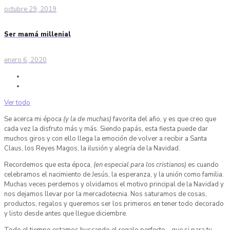
octubre 29, 2019
Ser mamá millenial
enero 6, 2020
Ver todo
Se acerca mi época
(y la de muchas)
favorita del año, y es que creo que
cada vez la disfruto más y más. Siendo papás, esta fiesta puede dar
muchos giros y con ello llega la emoción de volver a recibir a Santa
Claus, los Reyes Magos, la ilusión y alegría de la Navidad.
Recordemos que esta época,
(en especial para los cristianos)
es cuando
celebramos el nacimiento de Jesús, la esperanza, y la unión como familia.
Muchas veces perdemos y olvidamos el motivo principal de la Navidad y
nos dejamos llevar por la mercadotecnia. Nos saturamos de cosas,
productos, regalos y queremos ser los primeros en tener todo decorado
y listo desde antes que llegue diciembre.
Todo el tiempo estamos buscando el regalo perfecto… que si para tu