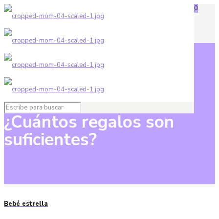
0
¿Cuántos regalos son
suficientes?
Bebé estrella