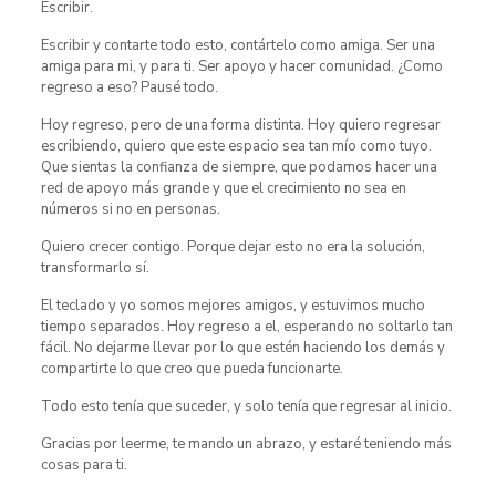
Escribir.
Escribir y contarte todo esto, contártelo como amiga. Ser una
amiga para mi, y para ti. Ser apoyo y hacer comunidad. ¿Como
regreso a eso? Pausé todo.
Hoy regreso, pero de una forma distinta. Hoy quiero regresar
escribiendo, quiero que este espacio sea tan mío como tuyo.
Que sientas la confianza de siempre, que podamos hacer una
red de apoyo más grande y que el crecimiento no sea en
números si no en personas.
Quiero crecer contigo. Porque dejar esto no era la solución,
transformarlo sí.
El teclado y yo somos mejores amigos, y estuvimos mucho
tiempo separados. Hoy regreso a el, esperando no soltarlo tan
fácil. No dejarme llevar por lo que estén haciendo los demás y
compartirte lo que creo que pueda funcionarte.
Todo esto tenía que suceder, y solo tenía que regresar al inicio.
Gracias por leerme, te mando un abrazo, y estaré teniendo más
cosas para ti.