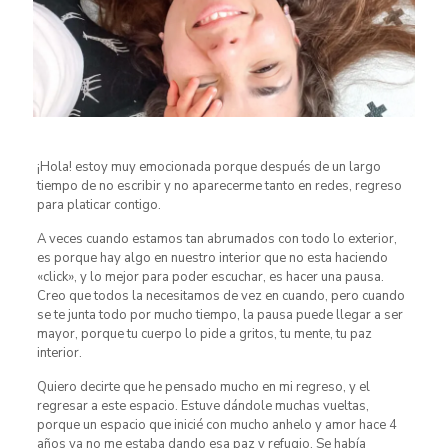
¡Hola! estoy muy emocionada porque después de un largo
tiempo de no escribir y no aparecerme tanto en redes, regreso
para platicar contigo.
A veces cuando estamos tan abrumados con todo lo exterior,
es porque hay algo en nuestro interior que no esta haciendo
«click», y lo mejor para poder escuchar, es hacer una pausa.
Creo que todos la necesitamos de vez en cuando, pero cuando
se te junta todo por mucho tiempo, la pausa puede llegar a ser
mayor, porque tu cuerpo lo pide a gritos, tu mente, tu paz
interior.
Quiero decirte que he pensado mucho en mi regreso, y el
regresar a este espacio. Estuve dándole muchas vueltas,
porque un espacio que inicié con mucho anhelo y amor hace 4
años ya no me estaba dando esa paz y refugio. Se había