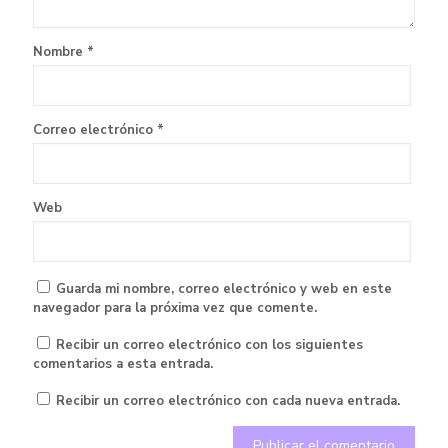
Nombre
*
Correo electrónico
*
Web
Guarda mi nombre, correo electrónico y web en este
navegador para la próxima vez que comente.
Recibir un correo electrónico con los siguientes
comentarios a esta entrada.
Recibir un correo electrónico con cada nueva entrada.