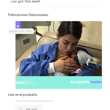
…y
ou got this mom!
Publicaciones Relacionadas
octubre 20, 2021
Luto en el postparto
Ver más