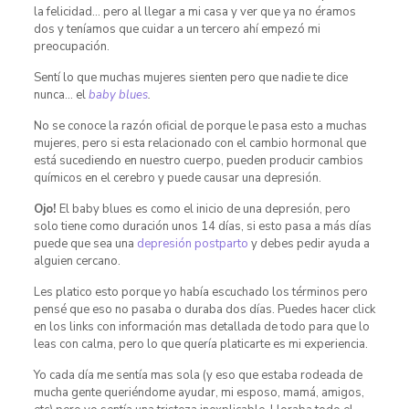
la felicidad… pero al llegar a mi casa y ver que ya no éramos
dos y teníamos que cuidar a un tercero ahí empezó mi
preocupación.
Sentí lo que muchas mujeres sienten pero que nadie te dice
nunca… el
baby blues
.
No se conoce la razón oficial de porque le pasa esto a muchas
mujeres, pero si esta relacionado con el cambio hormonal que
está sucediendo en nuestro cuerpo, pueden producir cambios
químicos en el cerebro y puede causar una depresión.
Ojo!
El baby blues es como el inicio de una depresión, pero
solo tiene como duración unos 14 días, si esto pasa a más días
puede que sea una
depresión postparto
y debes pedir ayuda a
alguien cercano.
Les platico esto porque yo había escuchado los términos pero
pensé que eso no pasaba o duraba dos días. Puedes hacer click
en los links con información mas detallada de todo para que lo
leas con calma, pero lo que quería platicarte es mi experiencia.
Yo cada día me sentía mas sola (y eso que estaba rodeada de
mucha gente queriéndome ayudar, mi esposo, mamá, amigos,