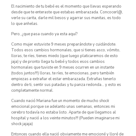
El nacimiento de tu bebé es el momento que llevas esperando
desde que te enteraste que estabas embarazada. Concocerl@,
verle su carita, darle mil besos y agarrar sus manitas, es todo
lo que anhelas.
Pero, ¿que pasa cuando ya esta aquí?
Como mujer estuviste 9 meses preparándote y cuidándote.
Todos esos cambios hormonales, que si tienes asco, vómito,
lloras, te ríes, tienes miedo (que luego platicaremos de esto
jaja) y de pronto llega tu bebé y todos esos cambios
hormonales que tuviste en 9 meses ocurren en un instante
(todos juntos!!!) lloras, te ríes, te emocionas, pero también
empiezas a extrañar el estar embarazada. Extrañas tenerlo
dentro de ti, sentir sus patadas y tu panza redonda… y esto es
completamente normal.
Cuando nació Mariana fue un momento de mucho
shock
emocional porque se adelanto unas semanas, entonces mi
cerebro todavía no estaba listo. Aparte de que llegamos al
hospital y nació a los veinte minutos!!! (Pueden imaginarse mi
shock jajaja)
Entonces cuando ella nació obviamente me emocioné y lloré de