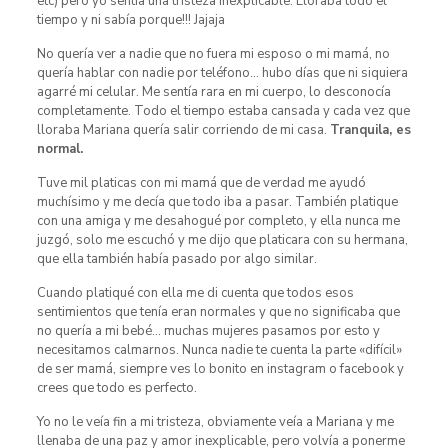
etc) pero yo sentía una tristeza inexplicable. Lloraba todo el
tiempo y ni sabía porque!!! Jajaja
No quería ver a nadie que no fuera mi esposo o mi mamá, no
quería hablar con nadie por teléfono… hubo días que ni siquiera
agarré mi celular. Me sentía rara en mi cuerpo, lo desconocía
completamente. Todo el tiempo estaba cansada y cada vez que
lloraba Mariana quería salir corriendo de mi casa.
Tranquila, es
normal.
Tuve mil platicas con mi mamá que de verdad me ayudó
muchísimo y me decía que todo iba a pasar. También platique
con una amiga y me desahogué por completo, y ella nunca me
juzgó, solo me escuchó y me dijo que platicara con su hermana,
que ella también había pasado por algo similar.
Cuando platiqué con ella me di cuenta que todos esos
sentimientos que tenía eran normales y que no significaba que
no quería a mi bebé… muchas mujeres pasamos por esto y
necesitamos calmarnos. Nunca nadie te cuenta la parte «difícil»
de ser mamá, siempre ves lo bonito en instagram o facebook y
crees que todo es perfecto.
Yo no le veía fin a mi tristeza, obviamente veía a Mariana y me
llenaba de una paz y amor inexplicable, pero volvía a ponerme