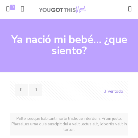
0
Ya nació mi bebé… ¿que
siento?
Ver todo
Pellentesque habitant morbi tristique interdum. Proin justo.
Phasellus urna quis suscipit dui a velit lectus elit, lobortis velit in
tortor.