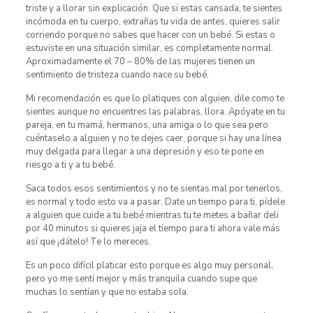
triste y a llorar sin explicación. Que si estas cansada, te sientes
incómoda en tu cuerpo, extrañas tu vida de antes, quieres salir
corriendo porque no sabes que hacer con un bebé. Si estas o
estuviste en una situación similar, es completamente normal.
Aproximadamente el 70 – 80% de las mujeres tienen un
sentimiento de tristeza cuando nace su bebé.
Mi recomendación es que lo platiques con alguien, dile como te
sientes aunque no encuentres las palabras, llora. Apóyate en tu
pareja, en tu mamá, hermanos, una amiga o lo que sea pero
cuéntaselo a alguien y no te dejes caer, porque si hay una línea
muy delgada para llegar a una depresión y eso te pone en
riesgo a ti y a tu bebé.
Saca todos esos sentimientos y no te sientas mal por tenerlos,
es normal y todo esto va a pasar. Date un tiempo para ti, pídele
a alguien que cuide a tu bebé mientras tu te metes a bañar deli
por 40 minutos si quieres jaja el tiempo para ti ahora vale más
así que ¡dátelo! Te lo mereces.
Es un poco difícil platicar esto porque es algo muy personal,
pero yo me sentí mejor y más tranquila cuando supe que
muchas lo sentían y que no estaba sola.