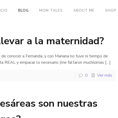
ICIO
BLOG
MOM TALES
ABOUT ME
SHOP
llevar a la maternidad?
 de conocer a Fernanda, y con Mariana no tuve ni tiempo de
ta REAL y empacar lo necesario (me faltaron muchísimas
[…]
0
Ver más
cesáreas son nuestras