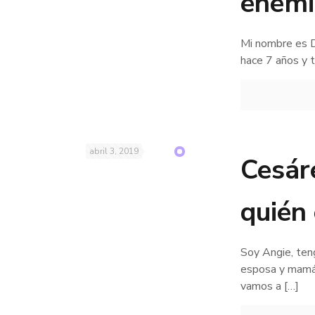
enemi
Mi nombre es D
hace 7 años y t
abril 3, 2019
Cesár
quién
Soy Angie, ten
esposa y mamá 
vamos a
[…]