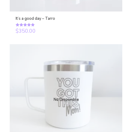
It’s a good day – Tarro
$
350.00
Rated
5.00
out of 5
No Disponible