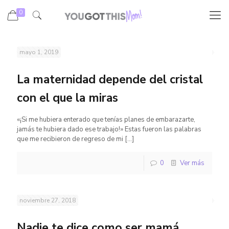
0
mayo 1, 2019
La maternidad depende del cristal
con el que la miras
«¡Si me hubiera enterado que tenías planes de embarazarte,
jamás te hubiera dado ese trabajo!» Estas fueron las palabras
que me recibieron de regreso de mi
[…]
0
Ver más
noviembre 27, 2018
Nadie te dice como ser mamá