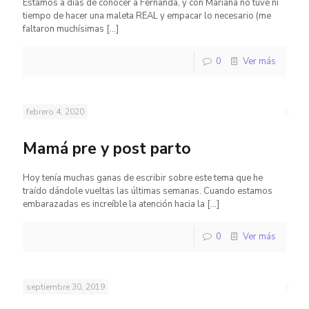
Estamos a días de conocer a Fernanda, y con Mariana no tuve ni
tiempo de hacer una maleta REAL y empacar lo necesario (me
faltaron muchísimas
[…]
0
Ver más
febrero 4, 2020
Mamá pre y post parto
Hoy tenía muchas ganas de escribir sobre este tema que he
traído dándole vueltas las últimas semanas. Cuando estamos
embarazadas es increíble la atención hacia la
[…]
0
Ver más
septiembre 30, 2019