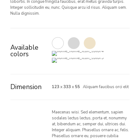
lobortis. In congue fringilla faucibus, erat metus gravida turpis.
Integer sollicitudin eu, nunc. Quisque arcu id risus. Aliquam sem.
Nulla dignissim.
Available
colors
Dimension
123
x
333
x
55
Aliquam faucibus orci elit
Maecenas wisi. Sed elementum, sapien
sodales lectus lectus, porta et, nonummy
at, bibendum ac, semper dui, ultrices dui.
Integer aliquam. Phasellus ornare ac, felis.
Phasellus ornare eu, posuere cubilia