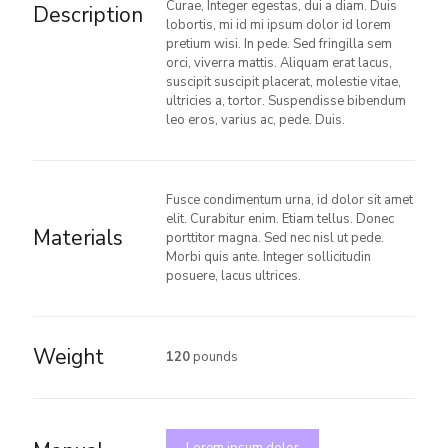
Curae, Integer egestas, dui a diam. Duis
Description
lobortis, mi id mi ipsum dolor id lorem
pretium wisi. In pede. Sed fringilla sem
orci, viverra mattis. Aliquam erat lacus,
suscipit suscipit placerat, molestie vitae,
ultricies a, tortor. Suspendisse bibendum
leo eros, varius ac, pede. Duis.
Fusce condimentum urna, id dolor sit amet
elit. Curabitur enim. Etiam tellus. Donec
Materials
porttitor magna. Sed nec nisl ut pede.
Morbi quis ante. Integer sollicitudin
posuere, lacus ultrices.
Weight
120
pounds
Lorem ipsum dolor