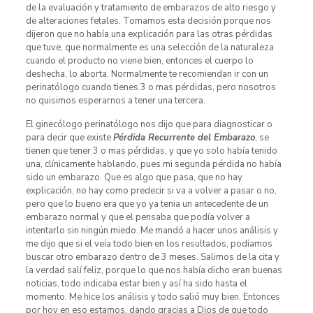
de la evaluación y tratamiento de embarazos de alto riesgo y
de alteraciones fetales. Tomamos esta decisión porque nos
dijeron que no había una explicación para las otras pérdidas
que tuve, que normalmente es una selección de la naturaleza
cuando el producto no viene bien, entonces el cuerpo lo
deshecha, lo aborta. Normalmente te recomiendan ir con un
perinatólogo cuando tienes 3 o mas pérdidas, pero nosotros
no quisimos esperarnos a tener una tercera.
El ginecólogo perinatólogo nos dijo que para diagnosticar o
para decir que existe
Pérdida Recurrente del Embarazo
, se
tienen que tener 3 o mas pérdidas, y que yo solo había tenido
una, clínicamente hablando, pues mi segunda pérdida no había
sido un embarazo. Que es algo que pasa, que no hay
explicación, no hay como predecir si va a volver a pasar o no,
pero que lo bueno era que yo ya tenia un antecedente de un
embarazo normal y que el pensaba que podía volver a
intentarlo sin ningún miedo. Me mandó a hacer unos análisis y
me dijo que si el veía todo bien en los resultados, podíamos
buscar otro embarazo dentro de 3 meses. Salimos de la cita y
la verdad salí feliz, porque lo que nos había dicho eran buenas
noticias, todo indicaba estar bien y así ha sido hasta el
momento. Me hice los análisis y todo salió muy bien. Entonces
por hoy en eso estamos, dando gracias a Dios de que todo