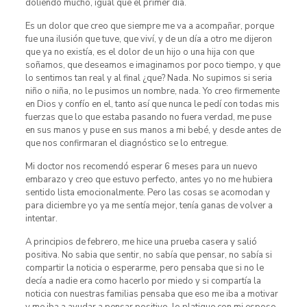
doliendo mucho, igual que el primer día.
Es un dolor que creo que siempre me va a acompañar, porque
fue una ilusión que tuve, que viví, y de un día a otro me dijeron
que ya no existía, es el dolor de un hijo o una hija con que
soñamos, que deseamos e imaginamos por poco tiempo, y que
lo sentimos tan real y al final ¿que? Nada. No supimos si seria
niño o niña, no le pusimos un nombre, nada. Yo creo firmemente
en Dios y confío en el, tanto así que nunca le pedí con todas mis
fuerzas que lo que estaba pasando no fuera verdad, me puse
en sus manos y puse en sus manos a mi bebé, y desde antes de
que nos confirmaran el diagnóstico se lo entregue.
Mi doctor nos recomendó esperar 6 meses para un nuevo
embarazo y creo que estuvo perfecto, antes yo no me hubiera
sentido lista emocionalmente. Pero las cosas se acomodan y
para diciembre yo ya me sentía mejor, tenía ganas de volver a
intentar.
A principios de febrero, me hice una prueba casera y salió
positiva. No sabia que sentir, no sabía que pensar, no sabía si
compartir la noticia o esperarme, pero pensaba que si no le
decía a nadie era como hacerlo por miedo y si compartía la
noticia con nuestras familias pensaba que eso me iba a motivar