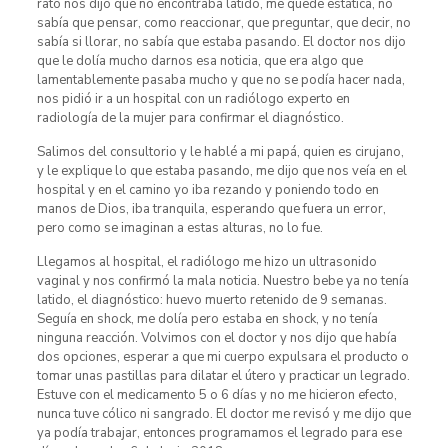
rato nos dijo que no encontraba latido, me quede estática, no
sabía que pensar, como reaccionar, que preguntar, que decir, no
sabía si llorar, no sabía que estaba pasando. El doctor nos dijo
que le dolía mucho darnos esa noticia, que era algo que
lamentablemente pasaba mucho y que no se podía hacer nada,
nos pidió ir a un hospital con un radiólogo experto en
radiología de la mujer para confirmar el diagnóstico.
Salimos del consultorio y le hablé a mi papá, quien es cirujano,
y le explique lo que estaba pasando, me dijo que nos veía en el
hospital y en el camino yo iba rezando y poniendo todo en
manos de Dios, iba tranquila, esperando que fuera un error,
pero como se imaginan a estas alturas, no lo fue.
Llegamos al hospital, el radiólogo me hizo un ultrasonido
vaginal y nos confirmó la mala noticia. Nuestro bebe ya no tenía
latido, el diagnóstico: huevo muerto retenido de 9 semanas.
Seguía en shock, me dolía pero estaba en shock, y no tenía
ninguna reacción. Volvimos con el doctor y nos dijo que había
dos opciones, esperar a que mi cuerpo expulsara el producto o
tomar unas pastillas para dilatar el útero y practicar un legrado.
Estuve con el medicamento 5 o 6 días y no me hicieron efecto,
nunca tuve cólico ni sangrado. El doctor me revisó y me dijo que
ya podía trabajar, entonces programamos el legrado para ese