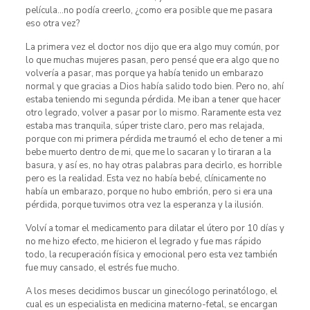
película…no podía creerlo, ¿como era posible que me pasara
eso otra vez?
La primera vez el doctor nos dijo que era algo muy común, por
lo que muchas mujeres pasan, pero pensé que era algo que no
volvería a pasar, mas porque ya había tenido un embarazo
normal y que gracias a Dios había salido todo bien. Pero no, ahí
estaba teniendo mi segunda pérdida. Me iban a tener que hacer
otro legrado, volver a pasar por lo mismo. Raramente esta vez
estaba mas tranquila, súper triste claro, pero mas relajada,
porque con mi primera pérdida me traumó el echo de tener a mi
bebe muerto dentro de mi, que me lo sacaran y lo tiraran a la
basura, y así es, no hay otras palabras para decirlo, es horrible
pero es la realidad. Esta vez no había bebé, clínicamente no
había un embarazo, porque no hubo embrión, pero si era una
pérdida, porque tuvimos otra vez la esperanza y la ilusión.
Volví a tomar el medicamento para dilatar el útero por 10 días y
no me hizo efecto, me hicieron el legrado y fue mas rápido
todo, la recuperación física y emocional pero esta vez también
fue muy cansado, el estrés fue mucho.
A los meses decidimos buscar un ginecólogo perinatólogo, el
cual es un especialista en medicina materno-fetal, se encargan