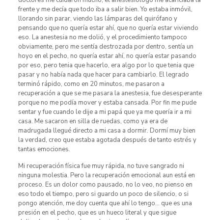
doctores me cuidaron mucho, el anestesiólogo me acariciaba la
frente y me decía que todo iba a salir bien. Yo estaba inmóvil,
llorando sin parar, viendo las lámparas del quirófano y
pensando que no quería estar ahí, que no quería estar viviendo
eso. La anestesia no me dolió, y el procedimiento tampoco
obviamente, pero me sentía destrozada por dentro, sentía un
hoyo en el pecho, no quería estar ahí, no quería estar pasando
por eso, pero tenia que hacerlo, era algo por lo que tenia que
pasar y no había nada que hacer para cambiarlo. El legrado
terminó rápido, como en 20 minutos, me pasaron a
recuperación a que se me pasara la anestesia, fue desesperante
porque no me podía mover y estaba cansada. Por fin me pude
sentar y fue cuando le dije a mi papá que ya me quería ir a mi
casa. Me sacaron en silla de ruedas, como ya era de
madrugada llegué directo a mi casa a dormir. Dormí muy bien
la verdad, creo que estaba agotada después de tanto estrés y
tantas emociones.
Mi recuperación física fue muy rápida, no tuve sangrado ni
ninguna molestia. Pero la recuperación emocional aun está en
proceso. Es un dolor como pausado, no lo veo, no pienso en
eso todo el tiempo, pero si guardo un poco de silencio, o si
pongo atención, me doy cuenta que ahí lo tengo… que es una
presión en el pecho, que es un hueco literal y que sigue