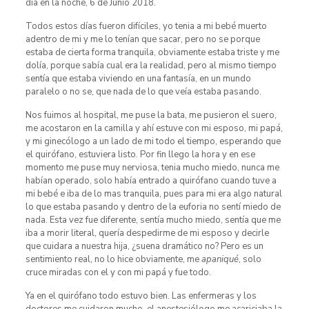
día en la noche, 6 de Junio 2018.
Todos estos días fueron difíciles, yo tenia a mi bebé muerto
adentro de mi y me lo tenían que sacar, pero no se porque
estaba de cierta forma tranquila, obviamente estaba triste y me
dolía, porque sabía cual era la realidad, pero al mismo tiempo
sentía que estaba viviendo en una fantasía, en un mundo
paralelo o no se, que nada de lo que veía estaba pasando.
Nos fuimos al hospital, me puse la bata, me pusieron el suero,
me acostaron en la camilla y ahí estuve con mi esposo, mi papá,
y mi ginecólogo a un lado de mi todo el tiempo, esperando que
el quirófano, estuviera listo. Por fin llego la hora y en ese
momento me puse muy nerviosa, tenia mucho miedo, nunca me
habían operado, solo había entrado a quirófano cuando tuve a
mi bebé e iba de lo mas tranquila, pues para mi era algo natural
lo que estaba pasando y dentro de la euforia no sentí miedo de
nada. Esta vez fue diferente, sentía mucho miedo, sentía que me
iba a morir literal, quería despedirme de mi esposo y decirle
que cuidara a nuestra hija, ¿suena dramático no? Pero es un
sentimiento real, no lo hice obviamente, me
apaniqué
, solo
cruce miradas con el y con mi papá y fue todo.
Ya en el quirófano todo estuvo bien. Las enfermeras y los