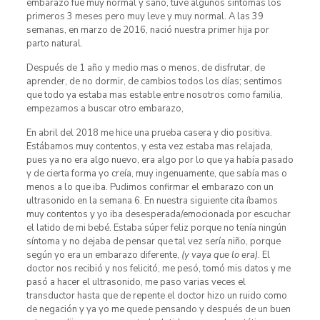
embarazo fue muy normal y sano, tuve algunos síntomas los
primeros 3 meses pero muy leve y muy normal. A las 39
semanas, en marzo de 2016, nació nuestra primer hija por
parto natural.
Después de 1 año y medio mas o menos, de disfrutar, de
aprender, de no dormir, de cambios todos los días; sentimos
que todo ya estaba mas estable entre nosotros como familia,
empezamos a buscar otro embarazo,
En abril del 2018 me hice una prueba casera y dio positiva.
Estábamos muy contentos, y esta vez estaba mas relajada,
pues ya no era algo nuevo, era algo por lo que ya había pasado
y de cierta forma yo creía, muy ingenuamente, que sabía mas o
menos a lo que iba. Pudimos confirmar el embarazo con un
ultrasonido en la semana 6. En nuestra siguiente cita íbamos
muy contentos y yo iba desesperada/emocionada por escuchar
el latido de mi bebé. Estaba súper feliz porque no tenía ningún
síntoma y no dejaba de pensar que tal vez sería niño, porque
según yo era un embarazo diferente,
(y vaya que lo era)
. El
doctor nos recibió y nos felicitó, me pesó, tomó mis datos y me
pasó a hacer el ultrasonido, me paso varias veces el
transductor hasta que de repente el doctor hizo un ruido como
de negación y ya yo me quede pensando y después de un buen