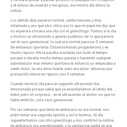
y me iba a ayudar a pensar positivo, lo platique con mi esposo
y el estuvo de acuerdo y me apoyo, ese mismo día dimos la
noticia.
Los demás días pasaron normal, sentía nauseas y muy
inflamada y uno que otro cólico por lo que mi papá me dijo que
no esperara e hiciera una cita con el ginecólogo. Fuimos a la cita
y me hizo un ultrasonido y apenas pudimos ver lo que parecía
ser el saco gestacional, lo cual era normal para las 5 semanas
de embarazo que tenía. Estuve tomando progesterona y en
mucho reposo. Me la pasaba acostada casi todo el tiempo,
porque si duraba mucho tiempo parada o haciendo cualquier
actividad por mas mínimo que fuera el esfuerzo yo empezaba a
sentir dolor, no era dolor fuerte, pero era dolor, entonces por
precaución estuve en reposo casi 4 semanas.
Cuando me tocó cita para un segundo ultrasonido iba
emocionada porque sabía que ya escucharíamos el latido del
bebé, pero oh sorpresa… en el ultrasonido el doctor vio que no
había embrión, solo saco gestacional.
Por las semanas que tenía de embarazo no era normal, nos
pidió tomar una segunda opinión y así lo hicimos. Al día
siguiente fuimos con otro ginecólogo y nos confirmó la noticia,
mi embarazo era
anembrionado
, y la verdad me sentía en una