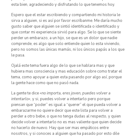
esta bien, agradeciendo y disfrutando lo que tenemos hoy.
Espero que el estar escribiendo y compartiendo mi historia le
sirva a alguien, si es así por favor escríbanme. Me daría mucho
gusto saber que alguien se sintió identificada o identificado y
que contar mi experiencia sirvió para algo. Se lo que se siente
perder un embarazo, a un hijo, se que es un dolor que nadie
comprende, es algo que solo entiende quien lo esta viviendo,
pero no somos las únicas mamás, ni los únicos papás a los que
le pasa.
Ojalá este tema fuera algo de lo que se hablara mas y que
hubiera mas consciencia y mas educación sobre como tratar el
tema, como apoyar a quien esta pasando por algo así, porque
la gente hace como que no pasó nada.
La gente te dice
«no importa, eres joven, puedes volver a
intentarlo»
, y si, puedes volver a intentarlo pero porque
piensan que “poder” es igual a “querer” el que pueda volver a
embarazarme no quiere decir que este lista para volver a
perder a otro bebe, o que no tenga dudas al respecto, y quien
decide volver a intentarlo no es mas valiente que quien decide
no hacerlo de nuevo. Hay que ser mas empáticos entre
nosotros, y si conoces a alguien que ha pasado por esto dile