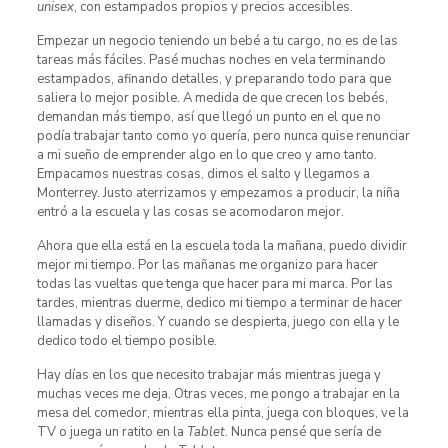
unisex
, con estampados propios y precios accesibles.
Empezar un negocio teniendo un bebé a tu cargo, no es de las
tareas más fáciles. Pasé muchas noches en vela terminando
estampados, afinando detalles, y preparando todo para que
saliera lo mejor posible. A medida de que crecen los bebés,
demandan más tiempo, así que llegó un punto en el que no
podía trabajar tanto como yo quería, pero nunca quise renunciar
a mi sueño de emprender algo en lo que creo y amo tanto.
Empacamos nuestras cosas, dimos el salto y llegamos a
Monterrey. Justo aterrizamos y empezamos a producir, la niña
entró a la escuela y las cosas se acomodaron mejor.
Ahora que ella está en la escuela toda la mañana, puedo dividir
mejor mi tiempo. Por las mañanas me organizo para hacer
todas las vueltas que tenga que hacer para mi marca. Por las
tardes, mientras duerme, dedico mi tiempo a terminar de hacer
llamadas y diseños. Y cuando se despierta, juego con ella y le
dedico todo el tiempo posible.
Hay días en los que necesito trabajar más mientras juega y
muchas veces me deja. Otras veces, me pongo a trabajar en la
mesa del comedor, mientras ella pinta, juega con bloques, ve la
TV o juega un ratito en la
Tablet
. Nunca pensé que sería de