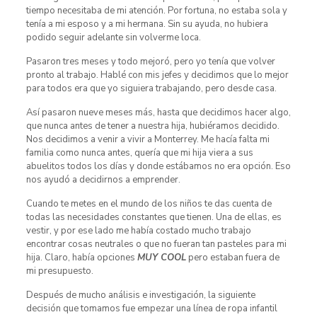
tiempo necesitaba de mi atención. Por fortuna, no estaba sola y
tenía a mi esposo y a mi hermana. Sin su ayuda, no hubiera
podido seguir adelante sin volverme loca.
Pasaron tres meses y todo mejoró, pero yo tenía que volver
pronto al trabajo. Hablé con mis jefes y decidimos que lo mejor
para todos era que yo siguiera trabajando, pero desde casa.
Así pasaron nueve meses más, hasta que decidimos hacer algo,
que nunca antes de tener a nuestra hija, hubiéramos decidido.
Nos decidimos a venir a vivir a Monterrey. Me hacía falta mi
familia como nunca antes, quería que mi hija viera a sus
abuelitos todos los días y donde estábamos no era opción. Eso
nos ayudó a decidirnos a emprender.
Cuando te metes en el mundo de los niños te das cuenta de
todas las necesidades constantes que tienen. Una de ellas, es
vestir, y por ese lado me había costado mucho trabajo
encontrar cosas neutrales o que no fueran tan pasteles para mi
hija. Claro, había opciones
MUY COOL
pero estaban fuera de
mi presupuesto.
Después de mucho análisis e investigación, la siguiente
decisión que tomamos fue empezar una línea de ropa infantil